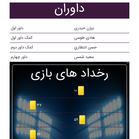
داوران
بیژن حیدری
داور اول
هادی طوسی
کمک داور اول
حسن انتظاري
کمک داور دوم
سعيد شمس
داور چهارم
رخداد های بازی
۱۰
۳۷
۵۹
۶۶