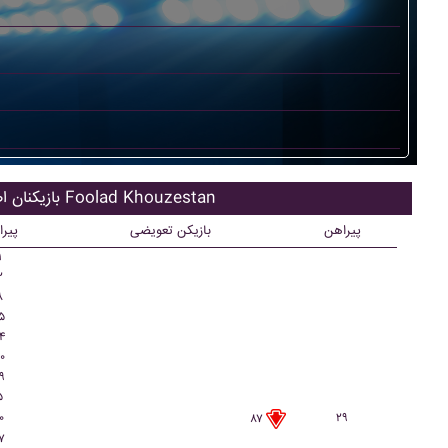
بازیکنان اصلی Foolad Khouzestan
پیراهن
بازیکن تعویضی
پیر
۱
۲
۸
۵
۴
۰
۹
۵
۰
۲۹
۸۷
۷