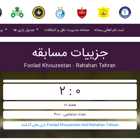
(current)
(current)
ثبت نام اهالی رسانه
سامانه مدیریت نقل و انتقالات
جدول بازی ها
برنامه بازی ها
جزییات مسابقه
Foolad Khouzestan - Rahahan Tehran
۲ : ۰
هفته ۱۸
تعداد تماشاچی : ۴۰۰۰
بازی های گذشته Foolad Khouzestan And Rahahan Tehran