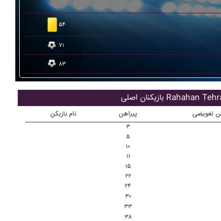
۵۴
۷۱
۸۳
کنان اصلی Rahahan Tehran
کن تعویضی
پیراهن
نام بازیکن
۳
۵
۱۰
۱۱
۱۵
۲۲
۲۴
۳۰
۳۳
۳۸