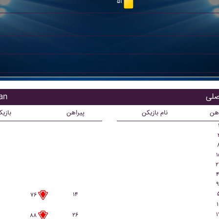
۵۱
بازی
اهن
نام بازیکن
پیراهن
بازی
۱
۲
۴
۹
۱۴
۷۶
۱
۱
۲۶
۸۸