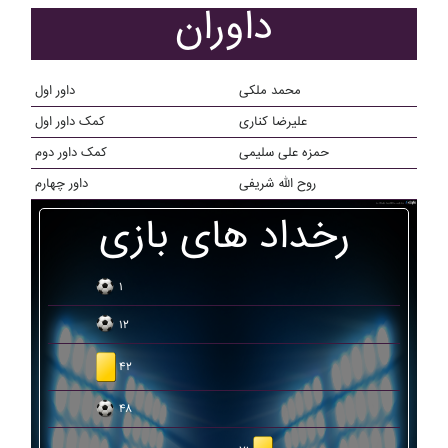
داوران
محمد ملکی
داور اول
علیرضا کناری
کمک داور اول
حمزه علی سلیمی
کمک داور دوم
روح الله شریفی
داور چهارم
رخداد های بازی
۱
۱۲
۴۲
۴۸