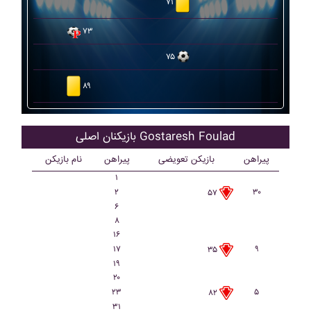
۷۱
۷۳
۷۵
۸۹
بازیکنان اصلی Gostaresh Foulad
پیراهن
بازیکن تعویضی
پیراهن
نام بازیکن
۱
۲
۳۰
۵۷
۶
۸
۱۶
۱۷
۹
۳۵
۱۹
۲۰
۲۳
۵
۸۲
۳۱