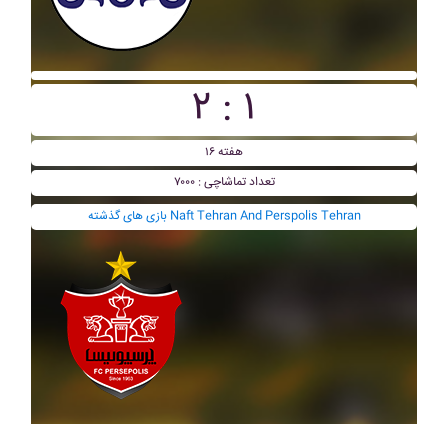
۲ : ۱
هفته ۱۶
تعداد تماشاچی : ۷۰۰۰
بازی های گذشته Naft Tehran And Perspolis Tehran