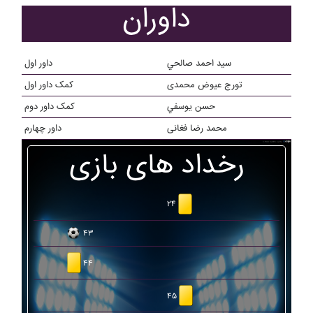
داوران
سيد احمد صالحي
داور اول
تورج عیوض محمدی
کمک داور اول
حسن يوسفي
کمک داور دوم
محمد رضا فغانی
داور چهارم
رخداد های بازی
۲۴
۴۳
۴۴
۴۵