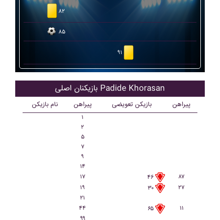
۸۲
۸۵
۹۱
بازیکنان اصلی Padide Khorasan
پیراهن
بازیکن تعویضی
پیراهن
نام بازیکن
۱
۲
۵
۷
۹
۱۴
۱۷
۸۷
۴۶
۱۹
۲۷
۳۰
۲۱
۴۴
۱۱
۶۵
۹۹