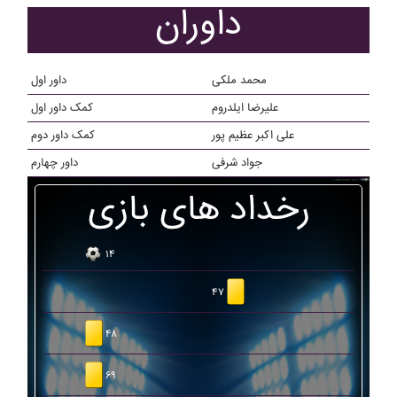
داوران
محمد ملکی
داور اول
علیرضا ایلدروم
کمک داور اول
علی اکبر عظیم پور
کمک داور دوم
جواد شرفی
داور چهارم
رخداد های بازی
۱۴
۴۷
۴۸
۶۹