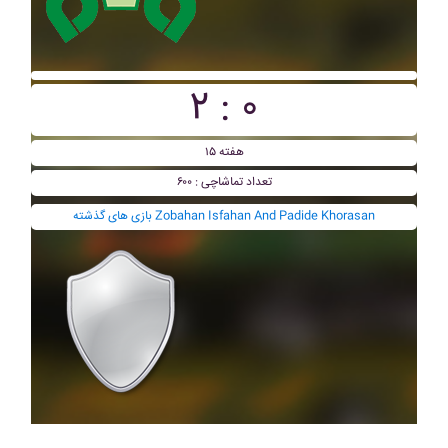
۲ : ۰
هفته ۱۵
تعداد تماشاچی : ۶۰۰
بازی های گذشته Zobahan Isfahan And Padide Khorasan