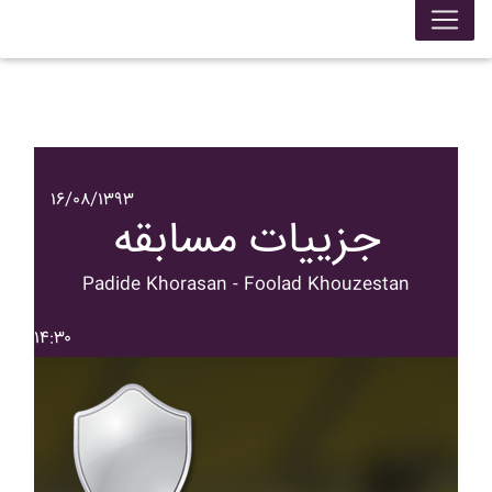
۱۶/۰۸/۱۳۹۳
جزییات مسابقه
Padide Khorasan - Foolad Khouzestan
۱۴:۳۰