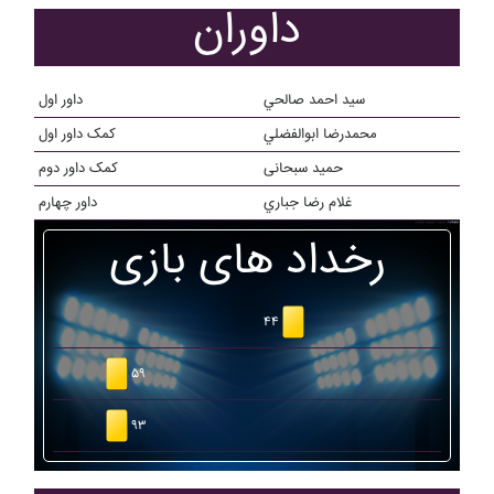
داوران
سيد احمد صالحي
داور اول
محمدرضا ابوالفضلي
کمک داور اول
حمید سبحانی
کمک داور دوم
غلام رضا جباري
داور چهارم
رخداد های بازی
۴۴
۵۹
۹۳