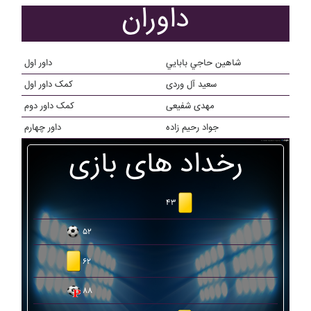
داوران
شاهين حاجي بابايي
داور اول
سعید آل وردی
کمک داور اول
مهدی شفیعی
کمک داور دوم
جواد رحیم زاده
داور چهارم
رخداد های بازی
۴۳
۵۲
۶۲
۸۸