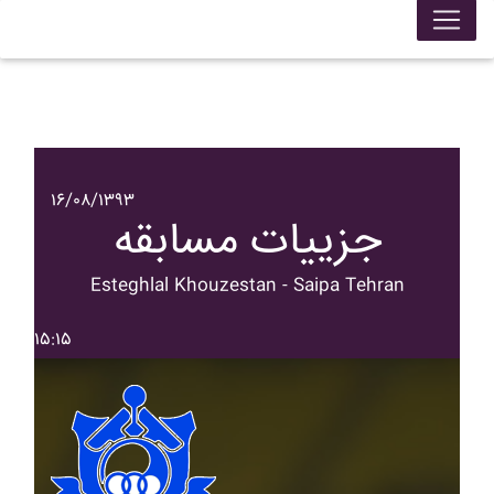
۱۶/۰۸/۱۳۹۳
جزییات مسابقه
Esteghlal Khouzestan - Saipa Tehran
۱۵:۱۵