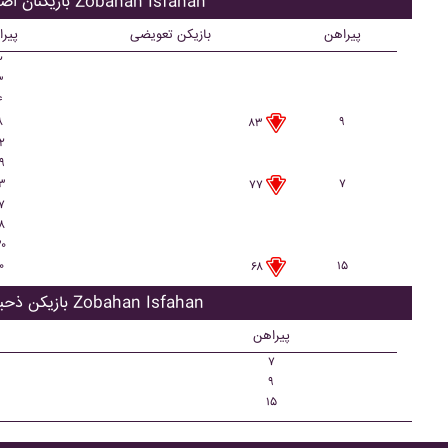
بازیکنان اصلی Zobahan Isfahan
پیراهن
بازیکن تعویضی
پیر
۲
۳
۴
۸
۹
۸۳
۲
۹
۳
۷
۷۷
۷
۸
۰
۰
۱۵
۶۸
بازیکن ذحیره Zobahan Isfahan
پیراهن
۷
۹
۱۵