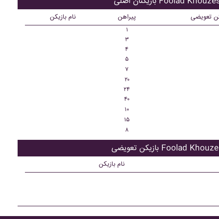
ان اصلی Foolad Khouzestan
کن تعویضی
پیراهن
نام بازیکن
۱
۳
۴
۵
۷
۲۰
۲۴
۴۰
۱۰
۱۵
۸
تعویضی Foolad Khouzestan
نام بازیکن