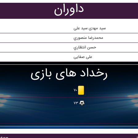
داوران
سید مهدی سید علی
محمدرضا منصوري
حسن انتظاري
علی صفایی
رخداد های بازی
۷۰
۷۳