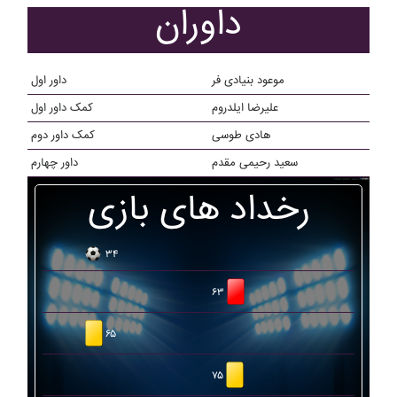
داوران
موعود بنیادی فر
داور اول
علیرضا ایلدروم
کمک داور اول
هادی طوسی
کمک داور دوم
سعید رحیمی مقدم
داور چهارم
رخداد های بازی
۳۴
۶۳
۶۵
۷۵