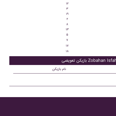
۱۲
۳
۱۹
۲
۸
۱۳
۵
۷
۱۷
۱۸
ن تعویضی Zobahan Isfahan
نام بازیکن