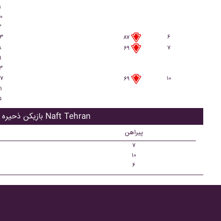
۱
۰
۲
۳
۶
۸۷
۸
۷
۶۹
۹
۳
۷
۱۰
۶۹
۱
۵
بازیکن ذحیره Naft Tehran
پیراهن
۷
۱۰
۶