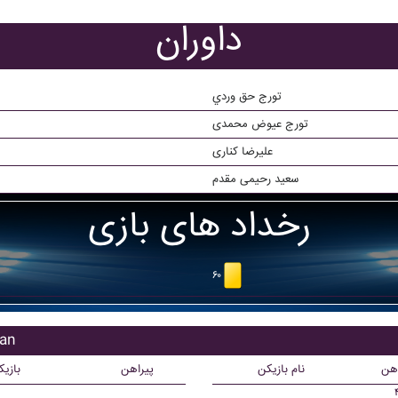
داوران
تورج حق وردي
تورج عیوض محمدی
علیرضا کناری
سعید رحیمی مقدم
رخداد های بازی
۶۰
بازی
اهن
نام بازیکن
پیراهن
بازی