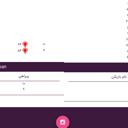
۲
۲
۱
۱۰
۶۶
۷
۹
۸۴
۱
بازیک
پیراهن
نام بازیکن
۱۰
۹