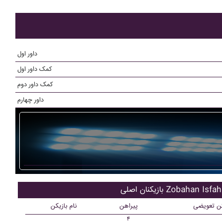
داور اول
کمک داور اول
کمک داور دوم
داور چهارم
کنان اصلی Zobahan Isfahan
کن تعویضی
پیراهن
نام بازیکن
۴