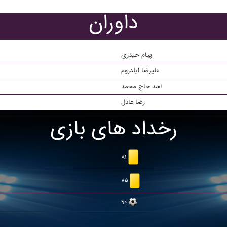
داوران
پیام حیدری
علیرضا ایلدروم
اسد حاج محمد
رضا عادل
رخداد های بازی
۸۱
۸۵
۹۰