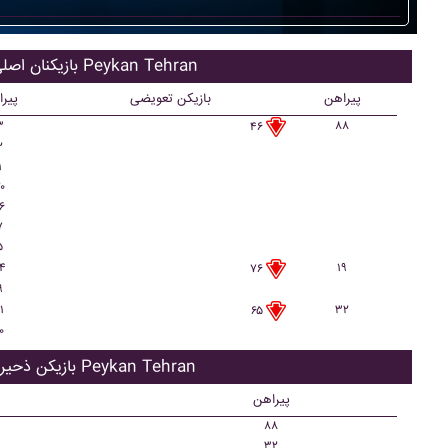
بازیکنان اصلی Peykan Tehran
پیراهن
بازیکن تعویضی
پیر
۳
۸۸
۴۶
۲
۱
۰
۶
۷
۵
۴
۱۹
۷۶
۹
۱
۳۲
۶۵
۰
بازیکن ذحیره Peykan Tehran
پیراهن
۸۸
۳۲