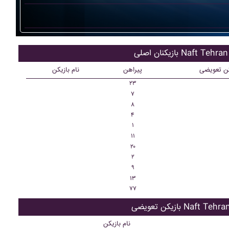
بازیکنان اصلی Naft Tehran
کن تعویضی
پیراهن
نام بازیکن
۲۳
۷
۸
۴
۱
۱۱
۲۰
۲
۹
۱۳
۷۷
ازیکن تعویضی Naft Tehran
نام بازیکن