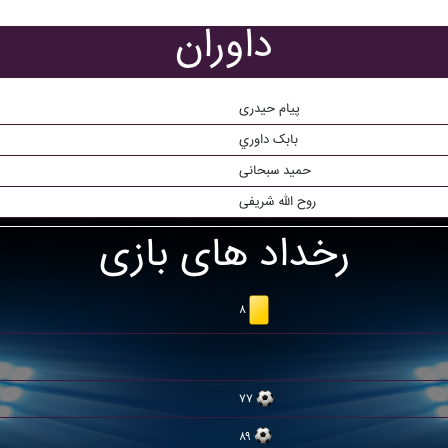
داوران
پیام حیدری
بابک داوري
حمید سبحانی
روح الله شریفی
رخداد های بازی
۸
۷۷
۸۹