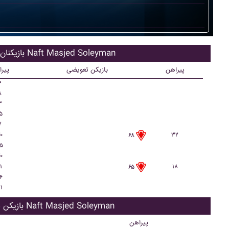
بازیکنان اصلی Naft Masjed Soleyman
پیراهن
بازیکن تعویضی
پیر
۴
۸
۳
۵
۷
۰
۳۲
۶۸
۵
۰
۱
۱۸
۶۵
۶
۱
بازیکن ذحیره Naft Masjed Soleyman
پیراهن