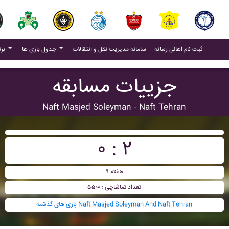
(current)
(current)
ثبت نام اهالی رسانه
سامانه مدیریت نقل و انتقالات
جدول بازی ها
برنامه بازی ها
جزییات مسابقه
Naft Masjed Soleyman - Naft Tehran
۰ : ۲
هفته ۹
تعداد تماشاچی : ۵۵۰۰
بازی های گذشته Naft Masjed Soleyman And Naft Tehran