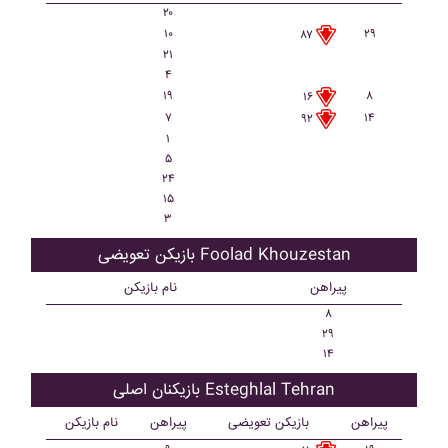
۲۰
۱۰
۲۹
۸۷
۲۱
۴
۱۹
۸
۱۶
۷
۱۴
۹۲
۱
۵
۲۴
۱۵
۳
بازیکن تعویضی Foolad Khouzestan
پیراهن
نام بازیکن
۸
۲۹
۱۴
بازیکنان اصلی Esteghlal Tehran
پیراهن
بازیکن تعویضی
پیراهن
نام بازیکن