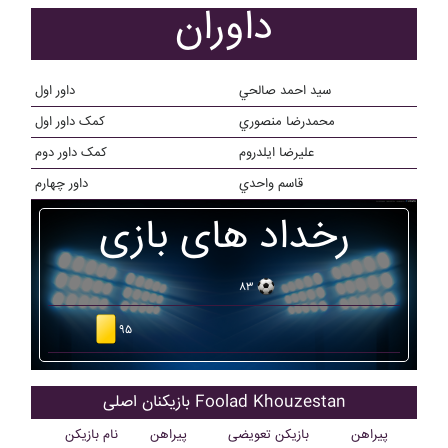
داوران
سيد احمد صالحي
داور اول
محمدرضا منصوري
کمک داور اول
علیرضا ایلدروم
کمک داور دوم
قاسم واحدي
داور چهارم
رخداد های بازی
۸۳
۹۵
بازیکنان اصلی Foolad Khouzestan
پیراهن
بازیکن تعویضی
پیراهن
نام بازیکن