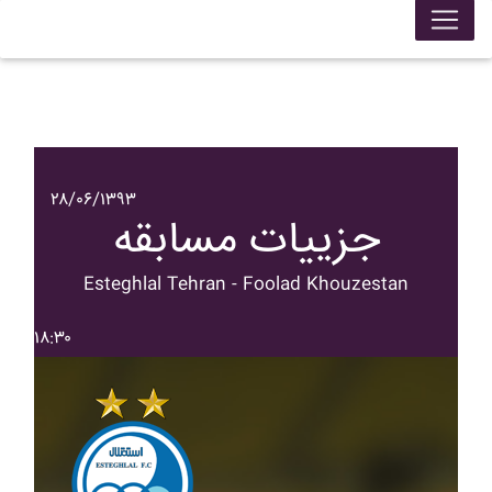
۲۸/۰۶/۱۳۹۳
جزییات مسابقه
Esteghlal Tehran - Foolad Khouzestan
۱۸:۳۰