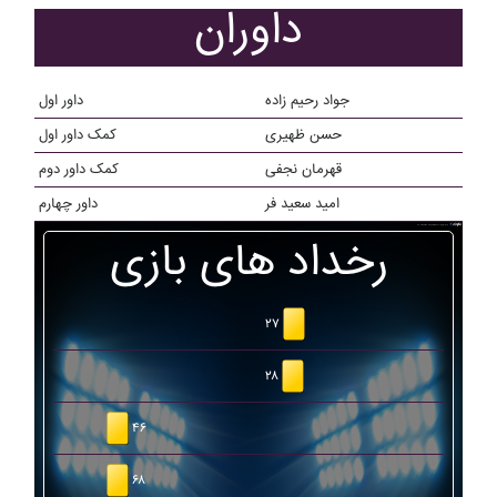
داوران
جواد رحیم زاده
داور اول
حسن ظهیری
کمک داور اول
قهرمان نجفی
کمک داور دوم
امید سعید فر
داور چهارم
رخداد های بازی
۲۷
۲۸
۴۶
۶۸