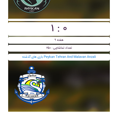
۱ : ۰
هفته ۹
تعداد تماشاچی : ۲۵۰
بازی های گذشته Peykan Tehran And Malavan Anzali