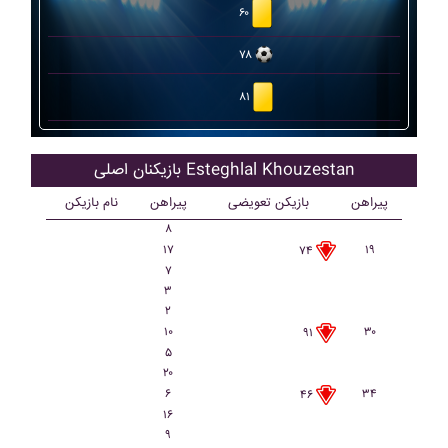
۶۰
۷۸
۸۱
بازیکنان اصلی Esteghlal Khouzestan
پیراهن
بازیکن تعویضی
پیراهن
نام بازیکن
۸
۱۷
۱۹
۷۴
۷
۳
۲
۱۰
۳۰
۹۱
۵
۲۰
۶
۳۴
۴۶
۱۶
۹