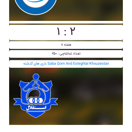
۱ : ۲
هفته ۸
تعداد تماشاچی : ۲۵۰
بازی های گذشته Saba Qom And Esteghlal Khouzestan