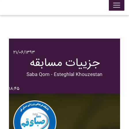
۲۱/۰۶/۱۳۹۳
جزییات مسابقه
Saba Qom - Esteghlal Khouzestan
۱۸:۴۵