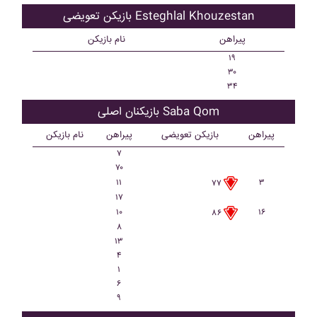
بازیکن تعویضی Esteghlal Khouzestan
پیراهن
نام بازیکن
۱۹
۳۰
۳۴
بازیکنان اصلی Saba Qom
پیراهن
بازیکن تعویضی
پیراهن
نام بازیکن
۷
۷۰
۱۱
۳
۷۷
۱۷
۱۰
۱۶
۸۶
۸
۱۳
۴
۱
۶
۹