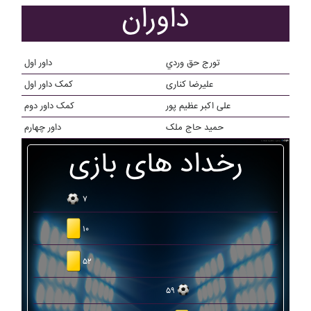
داوران
تورج حق وردي
داور اول
علیرضا کناری
کمک داور اول
علی اکبر عظیم پور
کمک داور دوم
حمید حاج ملک
داور چهارم
رخداد های بازی
۷
۱۰
۵۲
۵۹