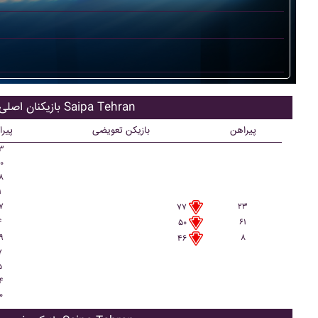
بازیکنان اصلی Saipa Tehran
پیراهن
بازیکن تعویضی
پیر
۳
۰
۸
۱
۷
۲۳
۷۷
۴
۶۱
۵۰
۹
۸
۴۶
۷
۵
۴
۰