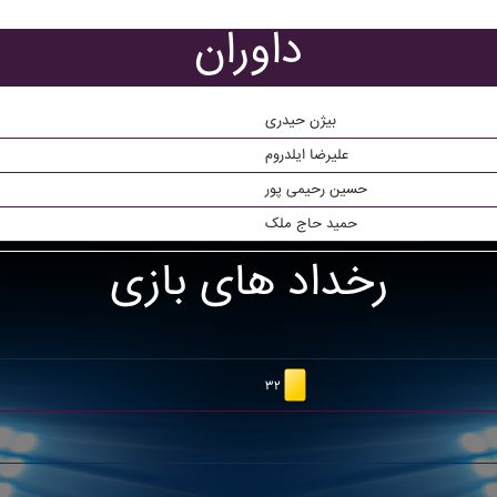
داوران
بیژن حیدری
علیرضا ایلدروم
حسین رحیمی پور
حمید حاج ملک
رخداد های بازی
۳۲