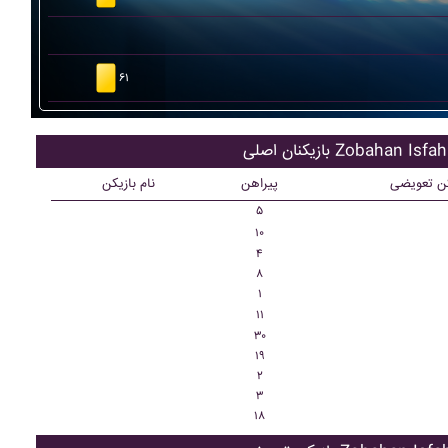
۶۱
کنان اصلی Zobahan Isfahan
کن تعویضی
پیراهن
نام بازیکن
۵
۱۰
۴
۸
۱
۱۱
۳۰
۱۹
۲
۳
۱۸