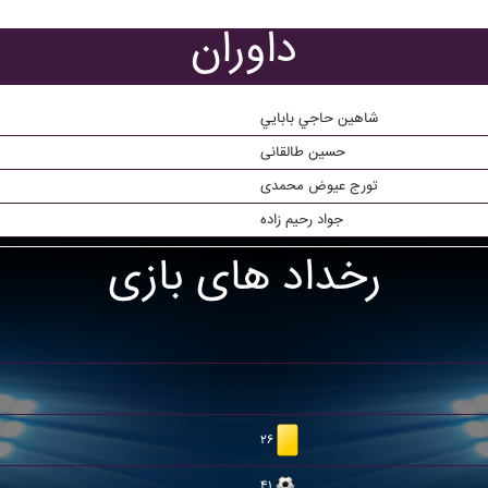
داوران
شاهين حاجي بابايي
حسین طالقانی
تورج عیوض محمدی
جواد رحیم زاده
رخداد های بازی
۲۶
۴۱