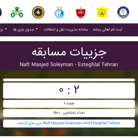
(current)
(current)
ثبت نام اهالی رسانه
سامانه مدیریت نقل و انتقالات
جدول بازی ها
برنامه بازی ها
جزییات مسابقه
Naft Masjed Soleyman - Esteghlal Tehran
۰ : ۲
هفته ۷
تعداد تماشاچی : ۶۵۰۰
بازی های گذشته Naft Masjed Soleyman And Esteghlal Tehran