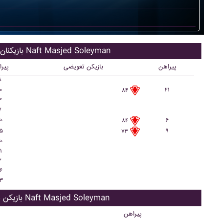
بازیکنان اصلی Naft Masjed Soleyman
پیراهن
بازیکن تعویضی
پیر
۸
۰
۲۱
۸۴
۳
۷
۰
۶
۸۴
۵
۹
۷۳
۰
۱
۲
۶
۳
بازیکن ذحیره Naft Masjed Soleyman
پیراهن