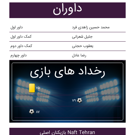
داوران
محمد حسین زاهدی فرد
داور اول
جلیل شعرانی
کمک داور اول
یعقوب حجتی
کمک داور دوم
رضا عادل
داور چهارم
رخداد های بازی
۷۵
۷۹
۸۷
بازیکنان اصلی Naft Tehran