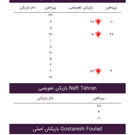
پیراهن
بازیکن تعویضی
پیراهن
نام بازیکن
۲۳
۷
۱۰
۶۷
۸
۳۱
۷۷
۷۰
۱
۱۱
۲۰
۵
۲
۹
۴
۸۳
۱۳
بازیکن تعویضی Naft Tehran
پیراهن
نام بازیکن
۷۷
۴
۱۰
بازیکنان اصلی Gostaresh Foulad