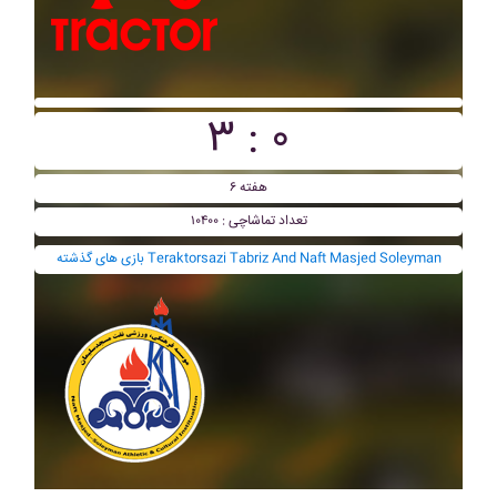
۳ : ۰
هفته ۶
تعداد تماشاچی : ۱۰۴۰۰
بازی های گذشته Teraktorsazi Tabriz And Naft Masjed Soleyman