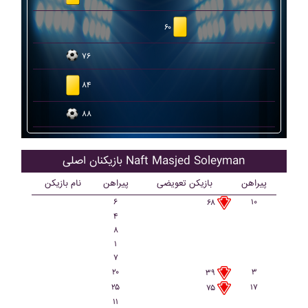
۶۰
۷۶
۸۴
۸۸
بازیکنان اصلی Naft Masjed Soleyman
پیراهن
بازیکن تعویضی
پیراهن
نام بازیکن
۶
۱۰
۶۸
۴
۸
۱
۷
۲۰
۳
۳۹
۲۵
۱۷
۷۵
۱۱