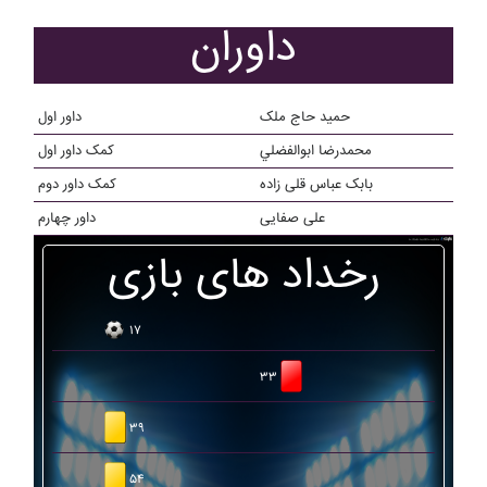
داوران
حمید حاج ملک
داور اول
محمدرضا ابوالفضلي
کمک داور اول
بابک عباس قلی زاده
کمک داور دوم
علی صفایی
داور چهارم
رخداد های بازی
۱۷
۳۳
۳۹
۵۴