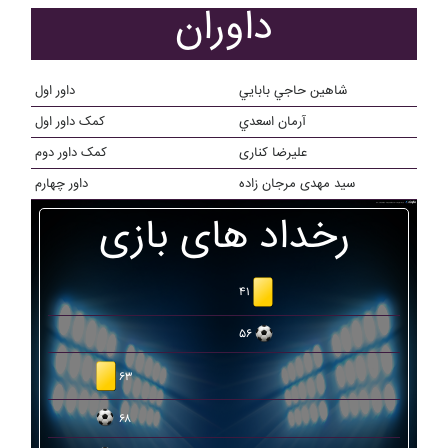
داوران
شاهين حاجي بابايي
داور اول
آرمان اسعدي
کمک داور اول
علیرضا کناری
کمک داور دوم
سید مهدی مرجان زاده
داور چهارم
رخداد های بازی
۴۱
۵۶
۶۳
۶۸