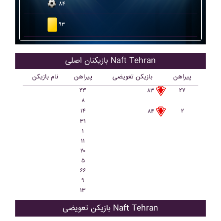
۸۴
۹۳
بازیکنان اصلی Naft Tehran
پیراهن
بازیکن تعویضی
پیراهن
نام بازیکن
۲۳
۲۷
۸۳
۸
۱۴
۲
۸۴
۳۱
۱
۱۱
۲۰
۵
۶۶
۹
۱۳
بازیکن تعویضی Naft Tehran