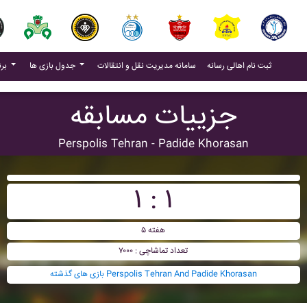
(current)
(current)
ثبت نام اهالی رسانه
سامانه مدیریت نقل و انتقالات
جدول بازی ها
برنامه بازی ها
جزییات مسابقه
Perspolis Tehran - Padide Khorasan
۱ : ۱
هفته ۵
تعداد تماشاچی : ۷۰۰۰
بازی های گذشته Perspolis Tehran And Padide Khorasan