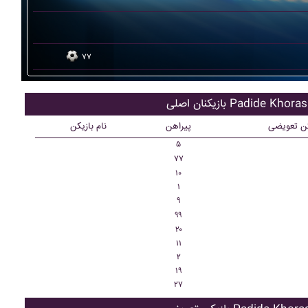
۷۷
کنان اصلی Padide Khorasan
کن تعویضی
پیراهن
نام بازیکن
۵
۷۷
۱۰
۱
۹
۹۹
۲۰
۱۱
۲
۱۹
۲۷