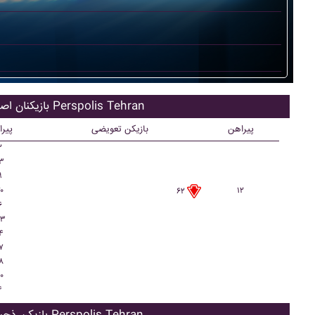
بازیکنان اصلی Perspolis Tehran
پیراهن
بازیکن تعویضی
پیر
۲
۳
۹
۰
۱۲
۶۲
۶
۳
۴
۷
۸
۰
۴