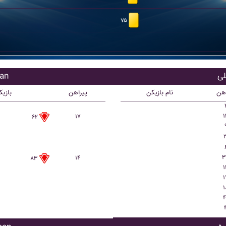
۷۵
بازی
اهن
نام بازیکن
پیراهن
بازی
۱
۱۷
۶۲
۲
۳
۱۴
۸۳
۱
۱
۱
۴