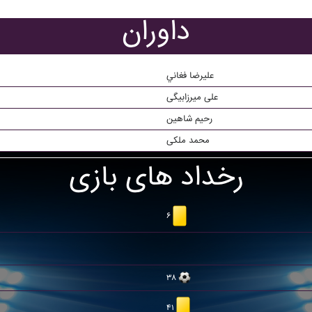
داوران
عليرضا فغاني
علی میرزابیگی
رحيم شاهين
محمد ملکی
رخداد های بازی
۶
۳۸
۴۱