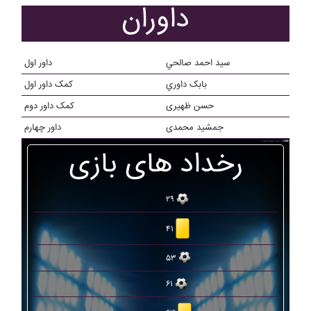
داوران
سيد احمد صالحي
داور اول
بابک داوري
کمک داور اول
حسن ظهیری
کمک داور دوم
جمشید محمدی
داور چهارم
رخداد های بازی
۲۹
۴۱
۵۳
۶۱