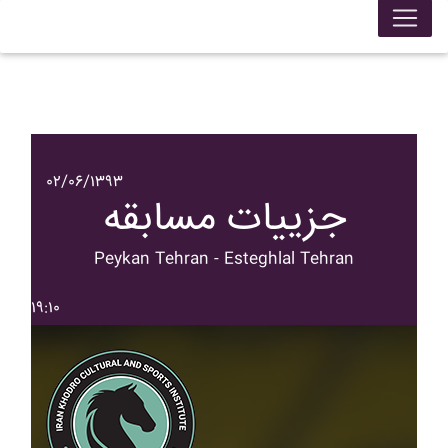
۰۲/۰۶/۱۳۹۳
جزییات مسابقه
Peykan Tehran - Esteghlal Tehran
۱۹:۱۰