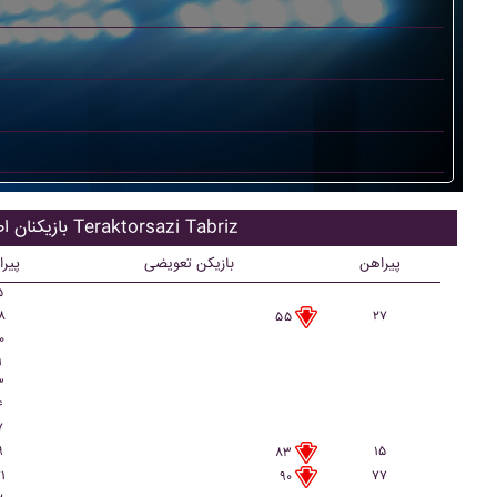
بازیکنان اصلی Teraktorsazi Tabriz
پیراهن
بازیکن تعویضی
پیر
۵
۸
۲۷
۵۵
۰
۱
۳
۴
۷
۹
۱۵
۸۳
۱
۷۷
۹۰