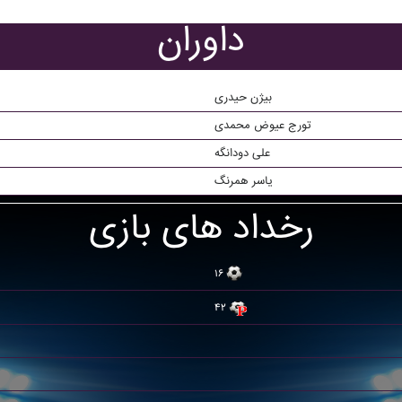
داوران
بیژن حیدری
تورج عیوض محمدی
علی دودانگه
یاسر همرنگ
رخداد های بازی
۱۶
۴۲