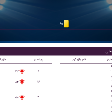
۹۵
اهن
نام بازیکن
پیراهن
بازی
۹
۱
۷۳
۱
۱۶
۸۴
۳
۵۸
۲