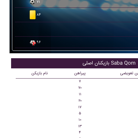
۷۱
۸۴
۹۶
بازیکنان اصلی Saba Qom
کن تعویضی
پیراهن
نام بازیکن
۷
۷۰
۱۱
۲۰
۱۷
۵
۱۰
۱۳
۴