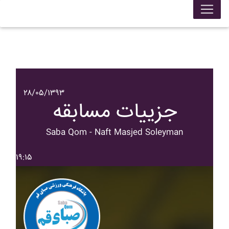
۲۸/۰۵/۱۳۹۳
جزییات مسابقه
Saba Qom - Naft Masjed Soleyman
۱۹:۱۵