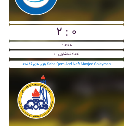
۲ : ۰
هفته ۴
تعداد تماشاچی : ۰
بازی های گذشته Saba Qom And Naft Masjed Soleyman