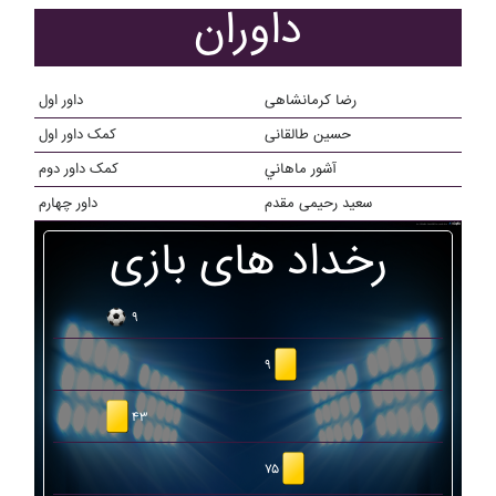
داوران
رضا کرمانشاهی
داور اول
حسین طالقانی
کمک داور اول
آشور ماهاني
کمک داور دوم
سعید رحیمی مقدم
داور چهارم
رخداد های بازی
۹
۹
۴۳
۷۵