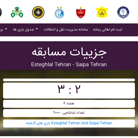
(current)
(current)
ثبت نام اهالی رسانه
سامانه مدیریت نقل و انتقالات
جدول بازی ها
برنامه بازی ها
جزییات مسابقه
Esteghlal Tehran - Saipa Tehran
۳ : ۲
هفته ۴
تعداد تماشاچی : ۹۰۰۰
بازی های گذشته Esteghlal Tehran And Saipa Tehran