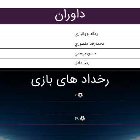
داوران
يداله جهانبازي
محمدرضا منصوري
حسن يوسفي
رضا عادل
رخداد های بازی
۶
۴۸