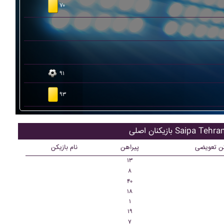
۷۰
۹۱
۹۳
ازیکنان اصلی Saipa Tehran
کن تعویضی
پیراهن
نام بازیکن
۱۳
۸
۴۰
۱۸
۱
۱۹
۷