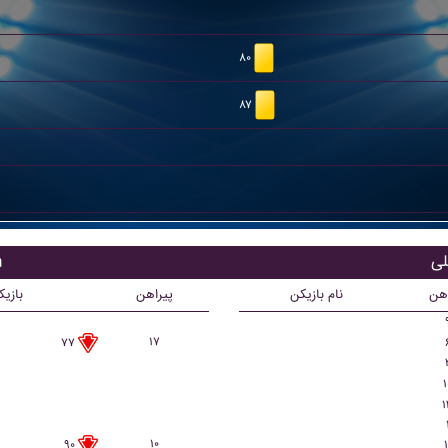
۸۰
۸۷
ب
اهن
نام بازیکن
پیراهن
بازی
۱۷
۷۷
۱
۱
۱۰
۱
۹۰