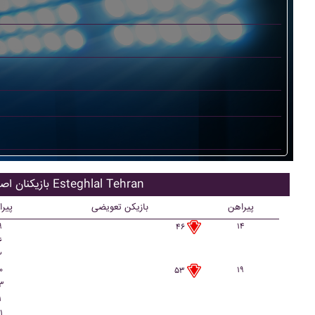
بازیکنان اصلی Esteghlal Tehran
پیراهن
بازیکن تعویضی
پیر
۹
۱۴
۴۶
۶
۲
۰
۱۹
۵۳
۳
۱
۱