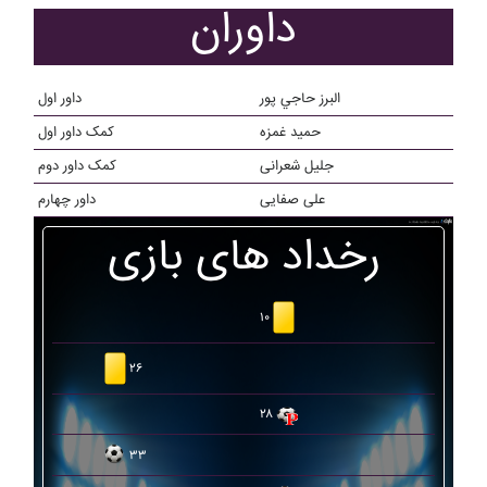
داوران
البرز حاجي پور
داور اول
حميد غمزه
کمک داور اول
جلیل شعرانی
کمک داور دوم
علی صفایی
داور چهارم
رخداد های بازی
۱۰
۲۶
۲۸
۳۳