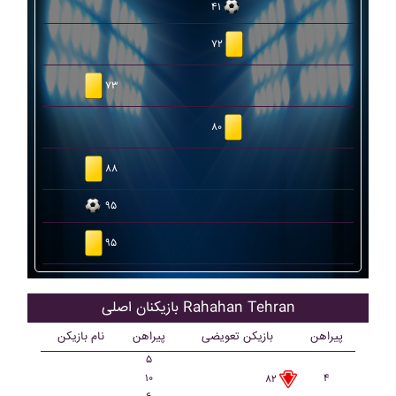
۴۱
۷۲
۷۳
۸۰
۸۸
۹۵
۹۵
بازیکنان اصلی Rahahan Tehran
پیراهن
بازیکن تعویضی
پیراهن
نام بازیکن
۵
۱۰
۴
۸۲