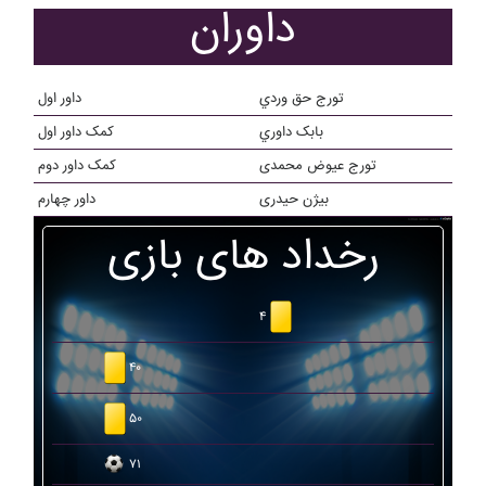
داوران
تورج حق وردي
داور اول
بابک داوري
کمک داور اول
تورج عیوض محمدی
کمک داور دوم
بیژن حیدری
داور چهارم
رخداد های بازی
۴
۴۰
۵۰
۷۱