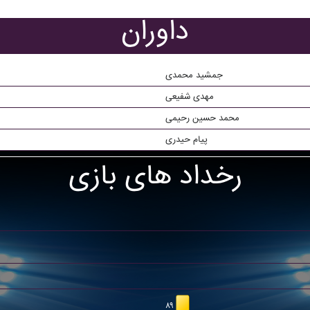
داوران
جمشید محمدی
مهدی شفیعی
محمد حسین رحیمی
پیام حیدری
رخداد های بازی
۸۹