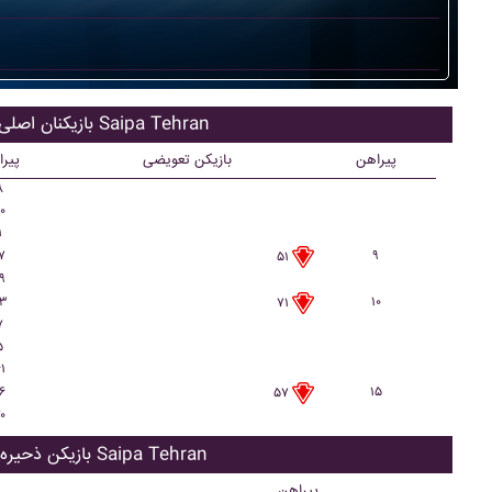
بازیکنان اصلی Saipa Tehran
پیراهن
بازیکن تعویضی
پیر
۸
۰
۱
۷
۹
۵۱
۹
۳
۱۰
۷۱
۷
۵
۱
۶
۱۵
۵۷
۰
بازیکن ذحیره Saipa Tehran
پیراهن