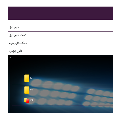
داور اول
کمک داور اول
کمک داور دوم
داور چهارم
۱۰
۷۶
۷۶