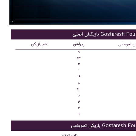
نان اصلی Gostaresh Foulad
کن تعویضی
پیراهن
نام بازیکن
۹
۱۳
۲
۱
۱۶
۸
۱۴
۱۰
۶
۳
۱۲
 تعویضی Gostaresh Foulad
نام بازیکن