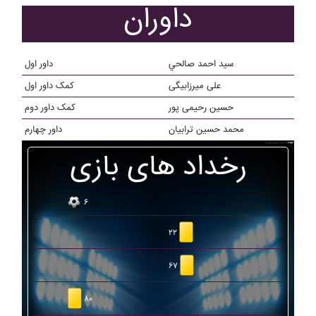
داوران
سيد احمد صالحي
داور اول
علی میرزابیگی
کمک داور اول
حسین رحیمی پور
کمک داور دوم
محمد حسین ترابیان
داور چهارم
رخداد های بازی
۶
۲۲
۶۷
۸۰