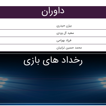
داوران
بیژن حیدری
سعید آل وردی
فرزاد بهرامی
محمد حسین ترابیان
رخداد های بازی