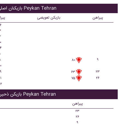
بازیکنان اصلی Peykan Tehran
پیراهن
بازیکن تعویضی
پیر
۶
۳
۲
۰
۴
۱
۸
۹
۸۰
۰
۹
۲۳
۶۳
۱
۲۶
۷۵
۲
بازیکن ذحیره Peykan Tehran
پیراهن
۲۳
۲۶
۹