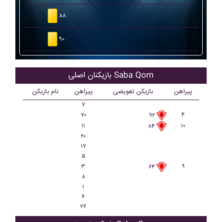
۸۸
۹۰
بازیکنان اصلی Saba Qom
پیراهن
بازیکن تعویضی
پیراهن
نام بازیکن
۷
۷۰
۴
۹۲
۱۱
۱۰
۸۴
۲۰
۱۷
۵
۳
۹
۶۴
۸
۱
۶
۲۶