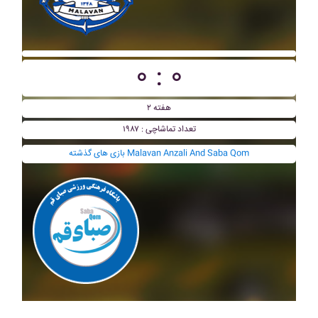
۰ : ۰
هفته ۲
تعداد تماشاچی : ۱۹۸۷
بازی های گذشته Malavan Anzali And Saba Qom