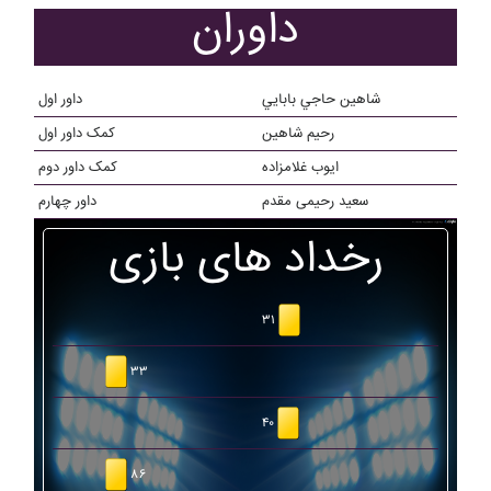
داوران
شاهين حاجي بابايي
داور اول
رحيم شاهين
کمک داور اول
ایوب غلامزاده
کمک داور دوم
سعید رحیمی مقدم
داور چهارم
رخداد های بازی
۳۱
۳۳
۴۰
۸۶