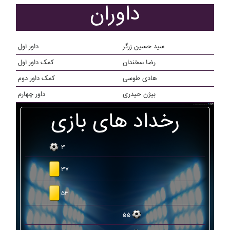
داوران
سید حسین زرگر
داور اول
رضا سخندان
کمک داور اول
هادی طوسی
کمک داور دوم
بیژن حیدری
داور چهارم
رخداد های بازی
۳
۳۷
۵۳
۵۵