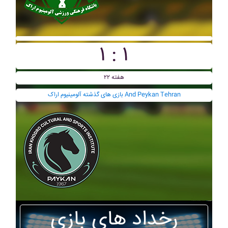
۱ : ۱
هفته ۲۲
بازی های گذشته آلومينيوم اراک And Peykan Tehran
رخداد های بازی