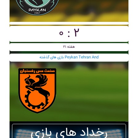
۰ : ۲
هفته ۲۱
بازی های گذشته Peykan Tehran And
رخداد های بازی