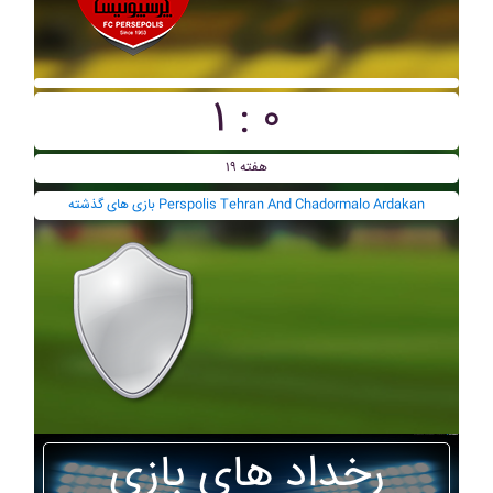
۱ : ۰
هفته ۱۹
بازی های گذشته Perspolis Tehran And Chadormalo Ardakan
رخداد های بازی