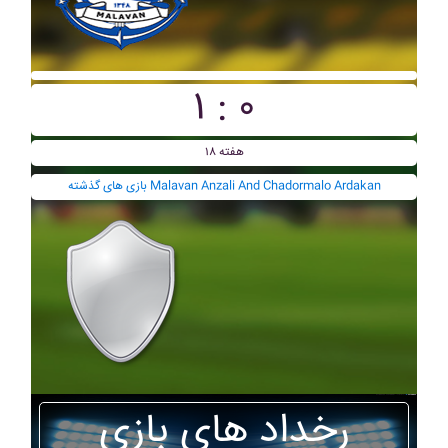
۱ : ۰
هفته ۱۸
بازی های گذشته Malavan Anzali And Chadormalo Ardakan
رخداد های بازی