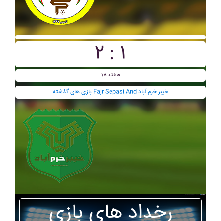
۲ : ۱
هفته ۱۸
بازی های گذشته Fajr Sepasi And خيبر خرم آباد
رخداد های بازی