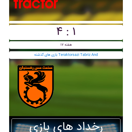
۴ : ۱
هفته ۱۷
بازی های گذشته Teraktorsazi Tabriz And
رخداد های بازی