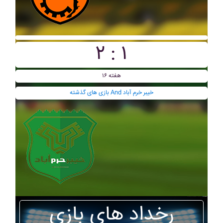
۲ : ۱
هفته ۱۶
بازی های گذشته And خيبر خرم آباد
رخداد های بازی