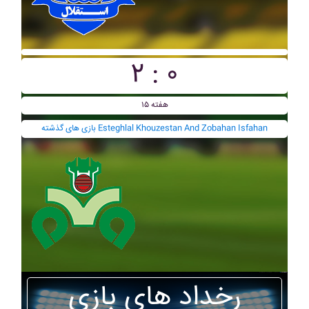
۲ : ۰
هفته ۱۵
بازی های گذشته Esteghlal Khouzestan And Zobahan Isfahan
رخداد های بازی