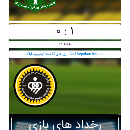
۰ : ۱
هفته ۱۳
بازی های گذشته آلومينيوم اراک And Sepahan Isfahan
رخداد های بازی