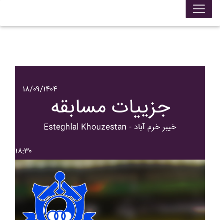
۱۸/۰۹/۱۴۰۴
جزییات مسابقه
Esteghlal Khouzestan - خيبر خرم آباد
۱۸:۳۰