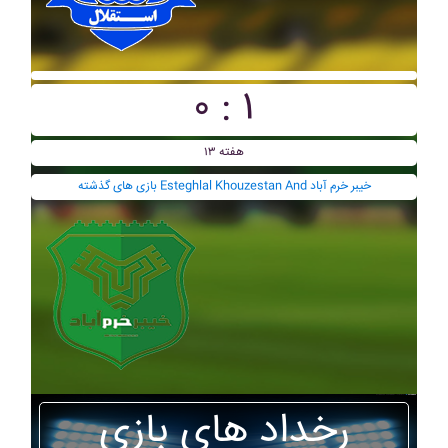
۰ : ۱
هفته ۱۳
بازی های گذشته Esteghlal Khouzestan And خيبر خرم آباد
رخداد های بازی