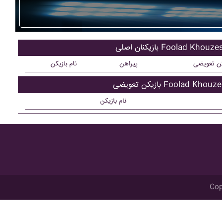
ان اصلی Foolad Khouzestan
کن تعویضی
پیراهن
نام بازیکن
تعویضی Foolad Khouzestan
نام بازیکن
Cop