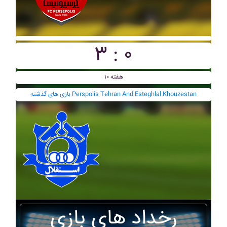
۳ : ۰
هفته ۱۰
بازی های گذشته Perspolis Tehran And Esteghlal Khouzestan
رخداد های بازی