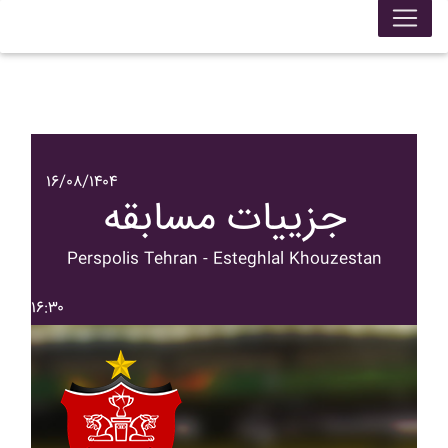
۱۶/۰۸/۱۴۰۴
جزییات مسابقه
Perspolis Tehran - Esteghlal Khouzestan
۱۶:۳۰