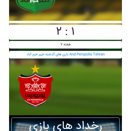
۲ : ۱
هفته ۷
بازی های گذشته خيبر خرم آباد And Perspolis Tehran
رخداد های بازی