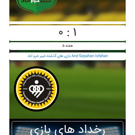
۰ : ۱
هفته ۵
بازی های گذشته خيبر خرم آباد And Sepahan Isfahan
رخداد های بازی