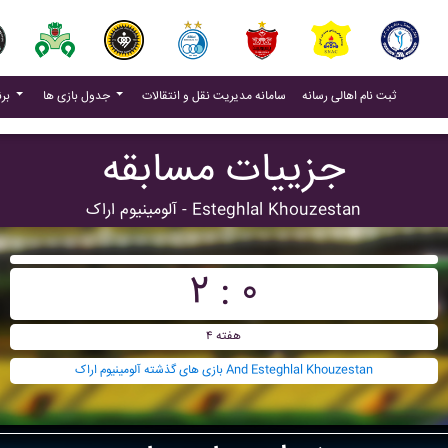
(current)
(current)
ثبت نام اهالی رسانه
سامانه مدیریت نقل و انتقالات
جدول بازی ها
برنامه بازی ها
جزییات مسابقه
آلومينيوم اراک - Esteghlal Khouzestan
۲ : ۰
هفته ۴
بازی های گذشته آلومينيوم اراک And Esteghlal Khouzestan