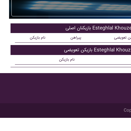
 اصلی Esteghlal Khouzestan
کن تعویضی
پیراهن
نام بازیکن
ویضی Esteghlal Khouzestan
نام بازیکن
Cop