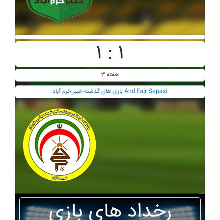
۱ : ۱
هفته ۳
بازی های گذشته خيبر خرم آباد And Fajr Sepasi
رخداد های بازی