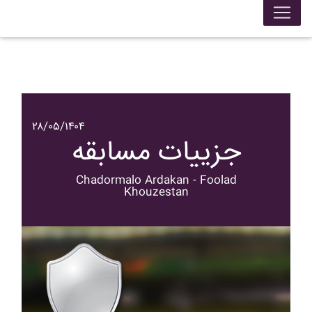
۲۸/۰۵/۱۴۰۴
جزییات مسابقه
Chadormalo Ardakan - Foolad
Khouzestan