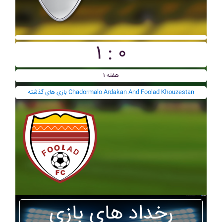
۱ : ۰
هفته ۱
بازی های گذشته Chadormalo Ardakan And Foolad Khouzestan
رخداد های بازی