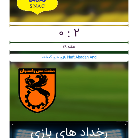
۰ : ۲
هفته ۲۸
بازی های گذشته Naft Abadan And
رخداد های بازی